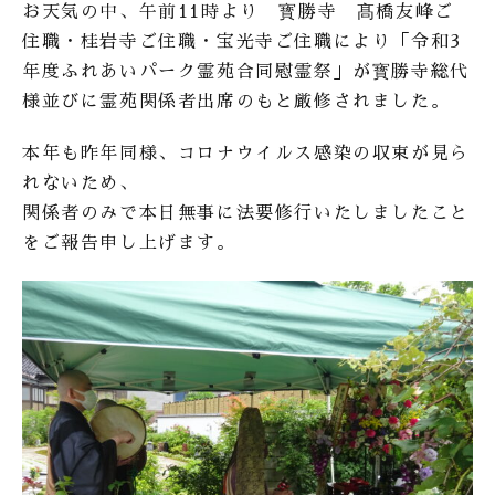
お天気の中、午前11時より 寳勝寺 髙橋友峰ご
住職・桂岩寺ご住職・宝光寺ご住職により「令和3
年度ふれあいパーク霊苑合同慰霊祭」が寳勝寺総代
様並びに霊苑関係者出席のもと厳修されました。
本年も昨年同様、コロナウイルス感染の収束が見ら
れないため、
関係者のみで本日無事に法要修行いたしましたこと
をご報告申し上げます。